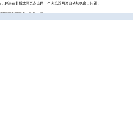
效果，解决在非播放网页点击同一个浏览器网页自动切换窗口问题；
加透明网页实现更多个性化功能。
连接时可能导致程序的偶发崩溃问题；
式，支持动态属性及方法调用；
解决微软Office的OLE嵌入方式多实例打开或同时桌面版启动打开时的界面操作问题；
动时设置修订修改文件保存标记状态问题，解决在Windows 7系统运行可能崩溃问题