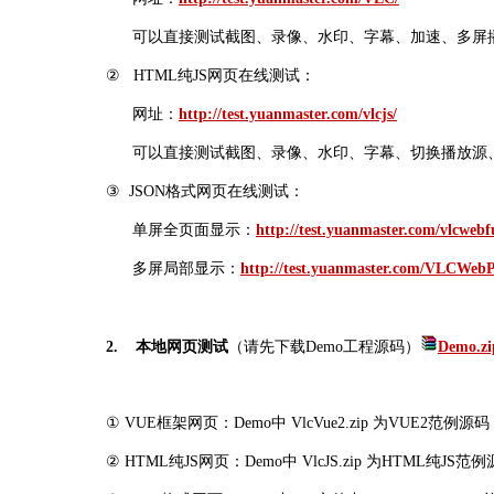
可以直接测试截图、录像、水印、字幕、加速、多屏
②
HTML纯JS
网页在线测试：
网址：
http://test.yuanmaster.com/vlcjs/
可以直接测试截图、录像、水印、字幕、切换播放源
③
JSON格式网页在线测试：
单屏全页面显示：
http://test.yuanmaster.com/vlcwebf
多屏局部显示：
http://test.yuanmaster.com/VLCWebP
2.
本地网页测试
（
请先下载Demo工程源码）
Demo.zi
①
VUE框架网页：
Demo
中
VlcVue2.zip 为VUE2范例源
②
HTML纯JS网页：
Demo
中 VlcJS.zip 为HTML
纯JS
范例