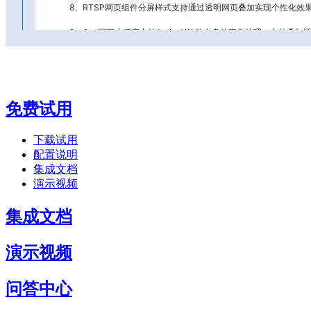
8、RTSP网页组件分屏样式支持通过透明网页叠加实现个性化
9、Ocx网页小程序支持ActiveX控件自身的事件处理，支持叠
2025-04-08 网络版2.2.17.3(单机版1.5.17.3)
免费试用
1、升级Sqlite数据库引擎到最新版本，解决底层库在断开WS
下载试用
配置说明
2、优化OCX、Office及CAD网页组件调用自动化接口通用方
集成文档
3、EXE网页小程序增加前端发送指定按键触发功能的接口支持；
演示视频
4、Office网页组件文字模块支持插入图表功能并优化保存通知，
集成文档
5、Office网页组件解决保存时可能提示加载项错误问题，解决启
演示视频
问答中心
2025-03-07 网络版2.2.17.2(单机版1.5.17.2)