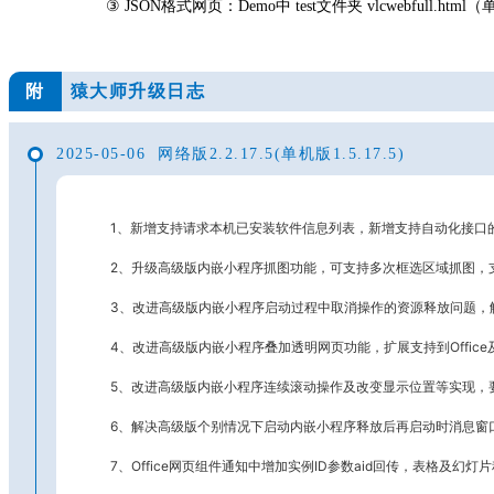
③
JSON格式网页：Demo
中
test文件夹 vlcwebfull.
附
猿大师升级日志
2025-05-06 网络版2.2.17.5(单机版1.5.17.5)
1、新增支持请求本机已安装软件信息列表，新增支持自动化接口
2、升级高级版内嵌小程序抓图功能，可支持多次框选区域抓图，
3、改进高级版内嵌小程序启动过程中取消操作的资源释放问题，
4、改进高级版内嵌小程序叠加透明网页功能，扩展支持到Offic
5、改进高级版内嵌小程序连续滚动操作及改变显示位置等实现，要
6、解决高级版个别情况下启动内嵌小程序释放后再启动时消息窗
7、Office网页组件通知中增加实例ID参数aid回传，表格