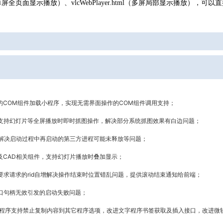
html（单屏全页面显示播放）、vlcWebPlayer.html（多屏局部显示播放），
可以直
的COM组件加载小程序，实现无需界面操作的COM组件调用支持；
支持幻灯片等全屏播放时即时抓图操作，解决部分系统抓图效果有白边问题；
解决启动过程中再启动的第三方进程可能未释放等问题；
e及CAD相关组件，支持幻灯片播放时叠加显示；
求请求的rid自增解决操作结束时位置错乱问题，提供滚动结束通知给前端；
口句柄无效引发的启动失败问题；
及幻灯片程序支持禁止复制内容到其它程序选项，改进文字程序书签获取及插入接口，改进