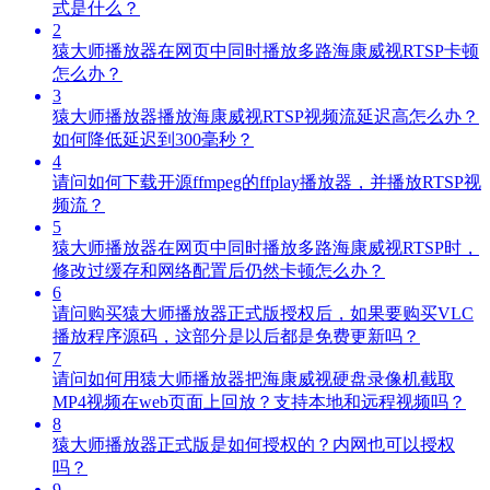
式是什么？
2
猿大师播放器在网页中同时播放多路海康威视RTSP卡顿
怎么办？
3
猿大师播放器播放海康威视RTSP视频流延迟高怎么办？
如何降低延迟到300毫秒？
4
请问如何下载开源ffmpeg的ffplay播放器，并播放RTSP视
频流？
5
猿大师播放器在网页中同时播放多路海康威视RTSP时，
修改过缓存和网络配置后仍然卡顿怎么办？
6
请问购买猿大师播放器正式版授权后，如果要购买VLC
播放程序源码，这部分是以后都是免费更新吗？
7
请问如何用猿大师播放器把海康威视硬盘录像机截取
MP4视频在web页面上回放？支持本地和远程视频吗？
8
猿大师播放器正式版是如何授权的？内网也可以授权
吗？
9