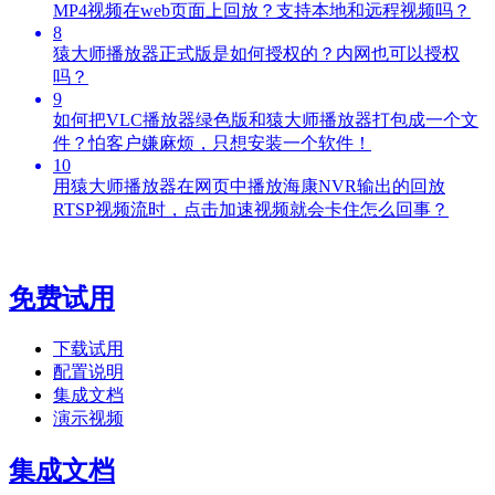
MP4视频在web页面上回放？支持本地和远程视频吗？
8
猿大师播放器正式版是如何授权的？内网也可以授权
吗？
9
如何把VLC播放器绿色版和猿大师播放器打包成一个文
件？怕客户嫌麻烦，只想安装一个软件！
10
用猿大师播放器在网页中播放海康NVR输出的回放
RTSP视频流时，点击加速视频就会卡住怎么回事？
免费试用
下载试用
配置说明
集成文档
演示视频
集成文档