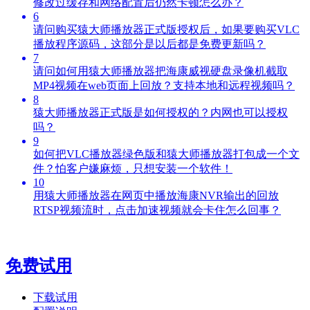
修改过缓存和网络配置后仍然卡顿怎么办？
6
请问购买猿大师播放器正式版授权后，如果要购买VLC
播放程序源码，这部分是以后都是免费更新吗？
7
请问如何用猿大师播放器把海康威视硬盘录像机截取
MP4视频在web页面上回放？支持本地和远程视频吗？
8
猿大师播放器正式版是如何授权的？内网也可以授权
吗？
9
如何把VLC播放器绿色版和猿大师播放器打包成一个文
件？怕客户嫌麻烦，只想安装一个软件！
10
用猿大师播放器在网页中播放海康NVR输出的回放
RTSP视频流时，点击加速视频就会卡住怎么回事？
免费试用
下载试用