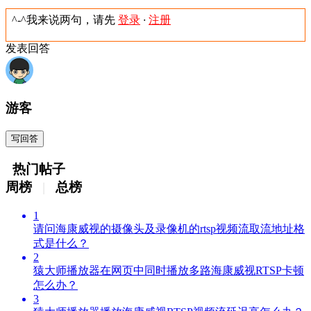
^-^我来说两句，请先
登录
·
注册
发表回答
游客
写回答
热门帖子
周榜
|
总榜
1
请问海康威视的摄像头及录像机的rtsp视频流取流地址格
式是什么？
2
猿大师播放器在网页中同时播放多路海康威视RTSP卡顿
怎么办？
3