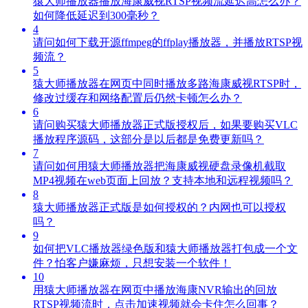
猿大师播放器播放海康威视RTSP视频流延迟高怎么办？
如何降低延迟到300毫秒？
4
请问如何下载开源ffmpeg的ffplay播放器，并播放RTSP视
频流？
5
猿大师播放器在网页中同时播放多路海康威视RTSP时，
修改过缓存和网络配置后仍然卡顿怎么办？
6
请问购买猿大师播放器正式版授权后，如果要购买VLC
播放程序源码，这部分是以后都是免费更新吗？
7
请问如何用猿大师播放器把海康威视硬盘录像机截取
MP4视频在web页面上回放？支持本地和远程视频吗？
8
猿大师播放器正式版是如何授权的？内网也可以授权
吗？
9
如何把VLC播放器绿色版和猿大师播放器打包成一个文
件？怕客户嫌麻烦，只想安装一个软件！
10
用猿大师播放器在网页中播放海康NVR输出的回放
RTSP视频流时，点击加速视频就会卡住怎么回事？