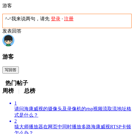
游客
^-^我来说两句，请先
登录
·
注册
发表回答
游客
写回答
热门帖子
周榜
|
总榜
1
请问海康威视的摄像头及录像机的rtsp视频流取流地址格
式是什么？
2
猿大师播放器在网页中同时播放多路海康威视RTSP卡顿
怎么办？