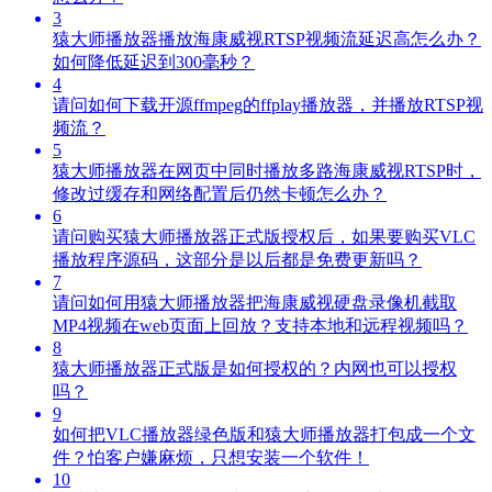
3
猿大师播放器播放海康威视RTSP视频流延迟高怎么办？
如何降低延迟到300毫秒？
4
请问如何下载开源ffmpeg的ffplay播放器，并播放RTSP视
频流？
5
猿大师播放器在网页中同时播放多路海康威视RTSP时，
修改过缓存和网络配置后仍然卡顿怎么办？
6
请问购买猿大师播放器正式版授权后，如果要购买VLC
播放程序源码，这部分是以后都是免费更新吗？
7
请问如何用猿大师播放器把海康威视硬盘录像机截取
MP4视频在web页面上回放？支持本地和远程视频吗？
8
猿大师播放器正式版是如何授权的？内网也可以授权
吗？
9
如何把VLC播放器绿色版和猿大师播放器打包成一个文
件？怕客户嫌麻烦，只想安装一个软件！
10