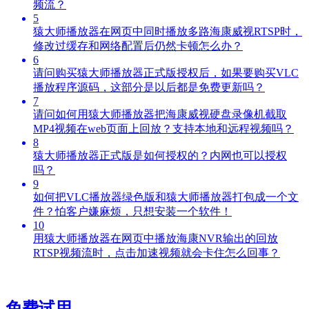
频流？
5
猿大师播放器在网页中同时播放多路海康威视RTSP时，
修改过缓存和网络配置后仍然卡顿怎么办？
6
请问购买猿大师播放器正式版授权后，如果要购买VLC
播放程序源码，这部分是以后都是免费更新吗？
7
请问如何用猿大师播放器把海康威视硬盘录像机截取
MP4视频在web页面上回放？支持本地和远程视频吗？
8
猿大师播放器正式版是如何授权的？内网也可以授权
吗？
9
如何把VLC播放器绿色版和猿大师播放器打包成一个文
件？怕客户嫌麻烦，只想安装一个软件！
10
用猿大师播放器在网页中播放海康NVR输出的回放
RTSP视频流时，点击加速视频就会卡住怎么回事？
免费试用